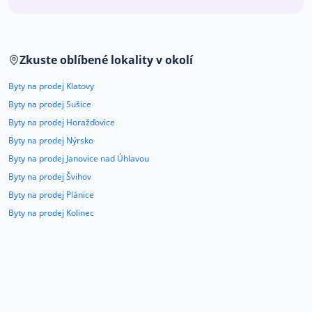
Co říkají naši zákazníci
Zkuste oblíbené lokality v okolí
Blog
O nás
Byty na prodej Klatovy
Kariéra
Kontakt
Byty na prodej Sušice
Byty na prodej Horažďovice
Byty na prodej Nýrsko
Byty na prodej Janovice nad Úhlavou
Byty na prodej Švihov
Byty na prodej Plánice
Byty na prodej Kolinec