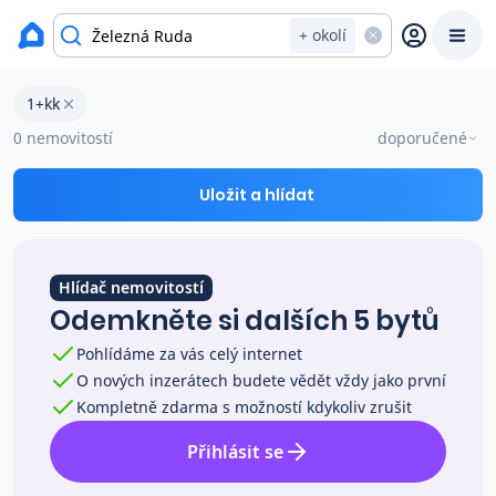
okres Klatovy
+ okolí
Byty 1+kk na prodej Železná Ruda
1+kk
Prodat
Koupit
Ceny
0 nemovitostí
doporučené
Prodej s Reas.cz
Uložit a hlídat
Chytrý odhad ceny
Hlídač nemovitostí
Odemkněte si dalších 5 bytů
Ceny prodaných nemovitostí
Pohlídáme za vás celý internet
O nových inzerátech budete vědět vždy jako první
Okamžitý výkup
Kompletně zdarma s možností kdykoliv zrušit
Přihlásit se
Přehled realitních makléřů