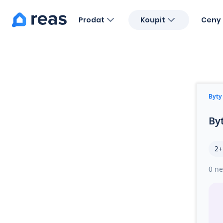
Prodat
Koupit
Ceny 
Blog
O nás
Kariéra
Kontakt
Byty
By
2+
0 ne