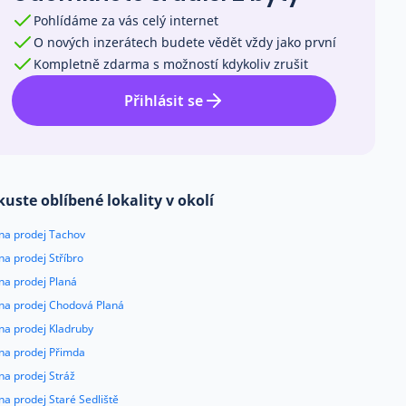
Pohlídáme za vás celý internet
O nových inzerátech budete vědět vždy jako první
Kompletně zdarma s možností kdykoliv zrušit
Přihlásit se
kuste oblíbené lokality v okolí
 na prodej Tachov
na prodej Stříbro
na prodej Planá
 na prodej Chodová Planá
na prodej Kladruby
 na prodej Přimda
na prodej Stráž
na prodej Staré Sedliště