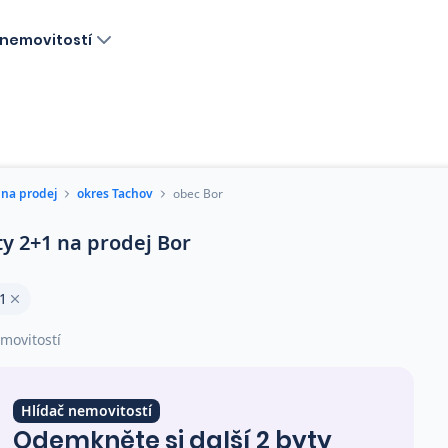
nemovitostí
 na prodej
okres Tachov
obec Bor
ty 2+1 na prodej Bor
1
movitostí
Hlídač nemovitostí
Odemkněte si další 2 byty