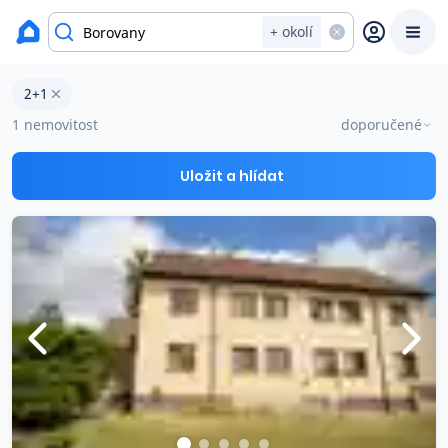
okres České Budějovice
+ okolí
Byty 2+1 na prodej Borovany
2+1
Prodat
Koupit
Ceny
1 nemovitost
doporučené
Prodej s Reas.cz
Uložit a hlídat
Chytrý odhad ceny
Ceny prodaných nemovitostí
Okamžitý výkup
Přehled realitních makléřů