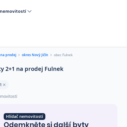
nemovitostí
 na prodej
okres Nový Jičín
obec Fulnek
ty 2+1 na prodej Fulnek
1
movitostí
Hlídač nemovitostí
Odemkněte si další byty