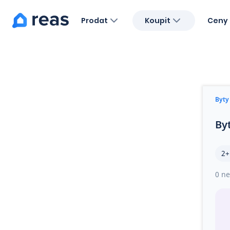
Prodat
Koupit
Ceny 
Blog
O nás
Kariéra
Kontakt
Byty
By
2+
0 ne