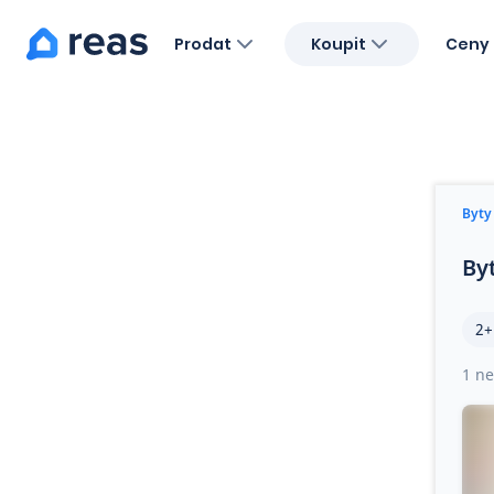
Prodat
Koupit
Ceny 
Blog
O nás
Kariéra
Kontakt
Byty
By
2+
1 ne