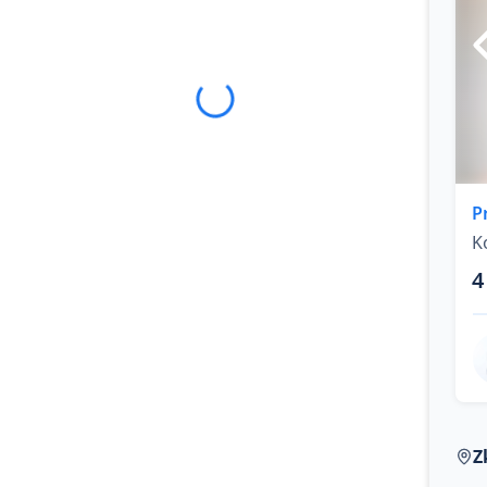
P
K
4
Z