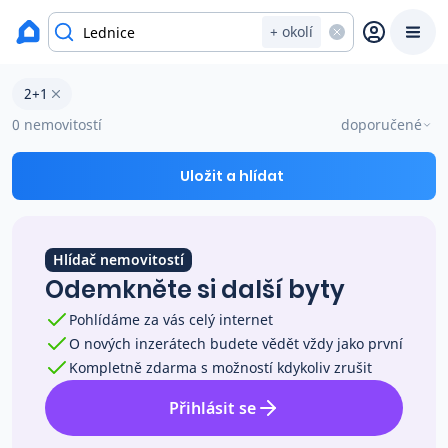
okres Břeclav
+ okolí
Byty 2+1 na prodej Lednice
2+1
Prodat
Koupit
Ceny
0 nemovitostí
doporučené
Prodej s Reas.cz
Uložit a hlídat
Chytrý odhad ceny
Hlídač nemovitostí
Odemkněte si další byty
Ceny prodaných nemovitostí
Pohlídáme za vás celý internet
O nových inzerátech budete vědět vždy jako první
Okamžitý výkup
Kompletně zdarma s možností kdykoliv zrušit
Přihlásit se
Přehled realitních makléřů