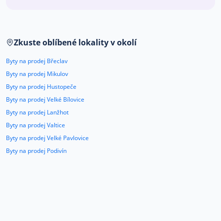
Co říkají naši zákazníci
Zkuste oblíbené lokality v okolí
Blog
O nás
Byty na prodej Břeclav
Kariéra
Kontakt
Byty na prodej Mikulov
Byty na prodej Hustopeče
Byty na prodej Velké Bílovice
Byty na prodej Lanžhot
Byty na prodej Valtice
Byty na prodej Velké Pavlovice
Byty na prodej Podivín