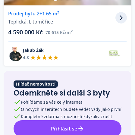
Co říkají naši zákazníci
Prodej bytu 2+1 65 m²
Teplická, Litoměřice
Blog
4 590 000 Kč
2
70 615 Kč/m
O nás
Kariéra
Kontakt
Jakub Žák
4.8
Hlídač nemovitostí
Odemkněte si další 3 byty
Pohlídáme za vás celý internet
O nových inzerátech budete vědět vždy jako první
Kompletně zdarma s možností kdykoliv zrušit
Přihlásit se