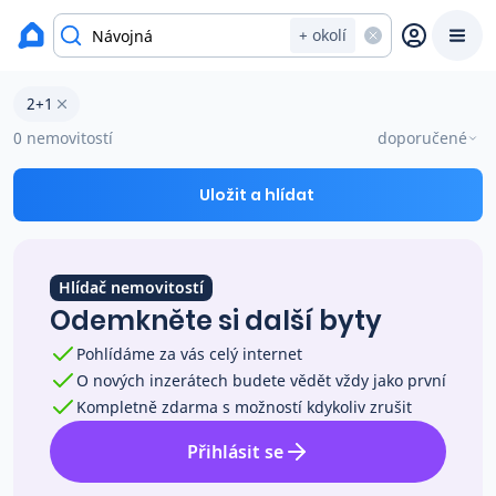
okres Zlín
+ okolí
Byty 2+1 na prodej Návojná
2+1
Prodat
Koupit
Ceny
0 nemovitostí
doporučené
Prodej s Reas.cz
Uložit a hlídat
Chytrý odhad ceny
Hlídač nemovitostí
Odemkněte si další byty
Ceny prodaných nemovitostí
Pohlídáme za vás celý internet
O nových inzerátech budete vědět vždy jako první
Okamžitý výkup
Kompletně zdarma s možností kdykoliv zrušit
Přihlásit se
Přehled realitních makléřů