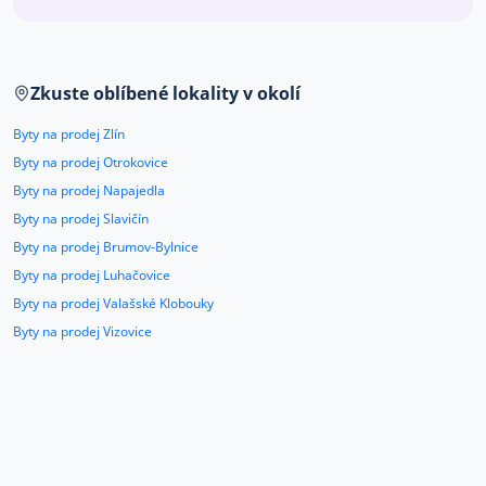
Co říkají naši zákazníci
Zkuste oblíbené lokality v okolí
Blog
O nás
Byty na prodej Zlín
Kariéra
Kontakt
Byty na prodej Otrokovice
Byty na prodej Napajedla
Byty na prodej Slavičín
Byty na prodej Brumov-Bylnice
Byty na prodej Luhačovice
Byty na prodej Valašské Klobouky
Byty na prodej Vizovice