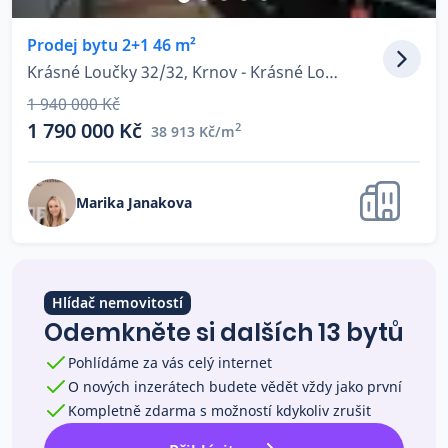
Co říkají naši zákazníci
Prodej bytu 2+1 46 m²
Krásné Loučky 32/32, Krnov - Krásné Loučky
Blog
1 940 000 Kč
O nás
1 790 000 Kč
2
38 913 Kč/m
Kariéra
Kontakt
Marika Janakova
Hlídač nemovitostí
Odemkněte si dalších 13 bytů
Pohlídáme za vás celý internet
O nových inzerátech budete vědět vždy jako první
Kompletně zdarma s možností kdykoliv zrušit