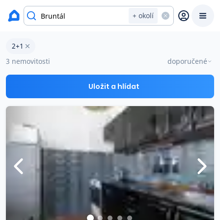
Byty na prodej
+ okolí
Byty 2+1 na prodej v okresu Bruntál
2+1
Prodat
Koupit
Ceny
3 nemovitosti
doporučené
Prodej s Reas.cz
Uložit a hlídat
Chytrý odhad ceny
Ceny prodaných nemovitostí
Okamžitý výkup
Přehled realitních makléřů