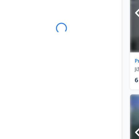
P
Ji
6