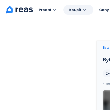
Prodat
Koupit
Ceny 
Blog
O nás
Kariéra
Kontakt
Byty
By
2+
4 ne