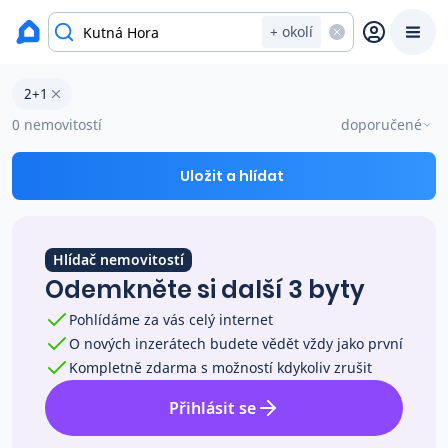
Byty na prodej
+ okolí
Byty 2+1 na prodej v okresu Kutná Hora
2+1
Prodat
Koupit
Ceny
0 nemovitostí
doporučené
Prodej s Reas.cz
Uložit a hlídat
Chytrý odhad ceny
Hlídač nemovitostí
Odemkněte si další 3 byty
Ceny prodaných nemovitostí
Pohlídáme za vás celý internet
O nových inzerátech budete vědět vždy jako první
Okamžitý výkup
Kompletně zdarma s možností kdykoliv zrušit
Přihlásit se
Přehled realitních makléřů