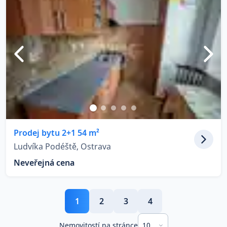
Prodej bytu 2+1 54 m²
Ludvíka Podéště, Ostrava
Neveřejná cena
1
2
3
4
10
Nemovitostí na stránce