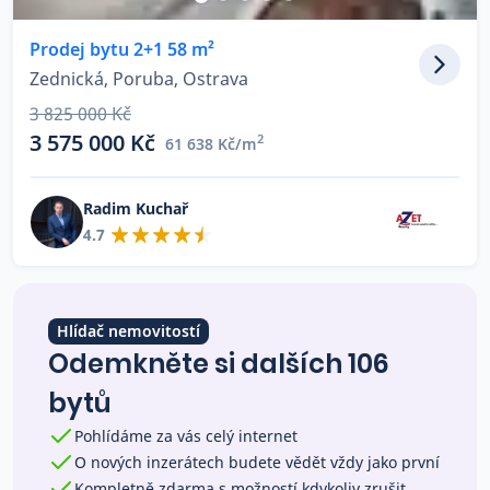
Co říkají naši zákazníci
Prodej bytu 2+1 58 m²
Zednická, Poruba, Ostrava
Blog
3 825 000 Kč
O nás
3 575 000 Kč
2
61 638 Kč/m
Kariéra
Kontakt
Radim Kuchař
4.7
Hlídač nemovitostí
Odemkněte si dalších 106
bytů
Pohlídáme za vás celý internet
O nových inzerátech budete vědět vždy jako první
Kompletně zdarma s možností kdykoliv zrušit