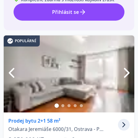
Přihlásit se
POPULÁRNÍ
Prodej bytu 2+1 58 m²
Otakara Jeremiáše 6000/31, Ostrava - Poruba