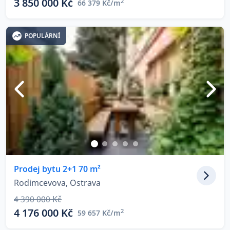
3 850 000 Kč
2
66 379 Kč/m
POPULÁRNÍ
Prodej bytu 2+1 70 m²
Rodimcevova, Ostrava
4 390 000 Kč
4 176 000 Kč
2
59 657 Kč/m