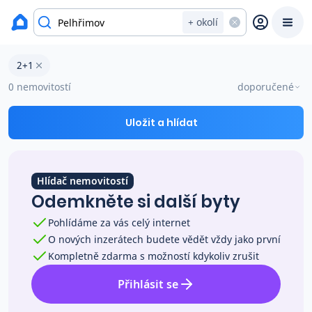
okres Pelhřimov
+ okolí
Byty 2+1 na prodej Pelhřimov
2+1
Prodat
Koupit
Ceny
0 nemovitostí
doporučené
Prodej s Reas.cz
Uložit a hlídat
Chytrý odhad ceny
Hlídač nemovitostí
Odemkněte si další byty
Ceny prodaných nemovitostí
Pohlídáme za vás celý internet
O nových inzerátech budete vědět vždy jako první
Okamžitý výkup
Kompletně zdarma s možností kdykoliv zrušit
Přihlásit se
Přehled realitních makléřů