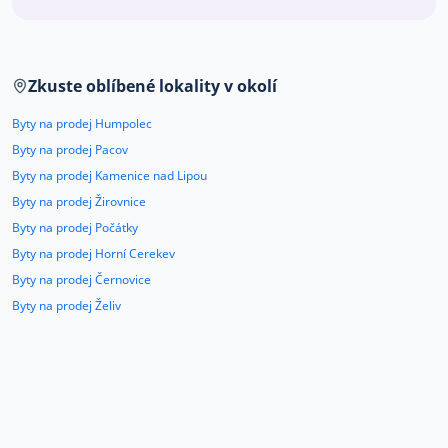
Co říkají naši zákazníci
Zkuste oblíbené lokality v okolí
Blog
O nás
Byty na prodej Humpolec
Kariéra
Kontakt
Byty na prodej Pacov
Byty na prodej Kamenice nad Lipou
Byty na prodej Žirovnice
Byty na prodej Počátky
Byty na prodej Horní Cerekev
Byty na prodej Černovice
Byty na prodej Želiv