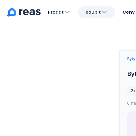
Prodat
Koupit
Ceny 
Blog
O nás
Kariéra
Kontakt
Byty
By
2+
0 ne