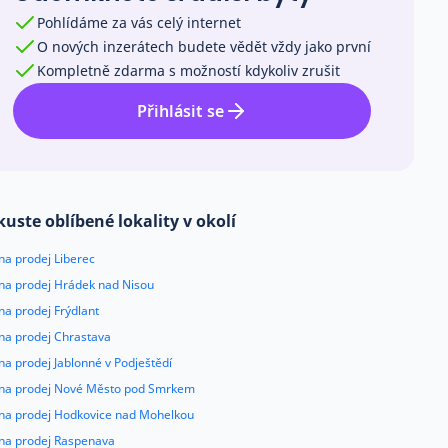
Pohlídáme za vás celý internet
O nových inzerátech budete vědět vždy jako první
Kompletně zdarma s možností kdykoliv zrušit
Přihlásit se
kuste oblíbené lokality v okolí
na prodej Liberec
 na prodej Hrádek nad Nisou
na prodej Frýdlant
 na prodej Chrastava
na prodej Jablonné v Podještědí
 na prodej Nové Město pod Smrkem
 na prodej Hodkovice nad Mohelkou
 na prodej Raspenava