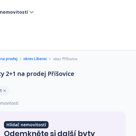
nemovitostí
 na prodej
okres Liberec
obec Příšovice
ty 2+1 na prodej Příšovice
1
movitostí
Hlídač nemovitostí
Odemkněte si další byty