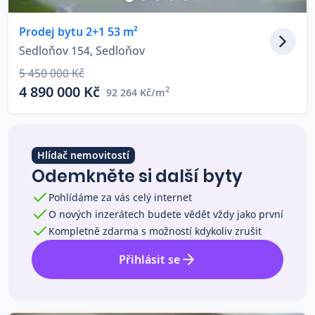
Co říkají naši zákazníci
Prodej bytu 2+1 53 m²
Sedloňov 154, Sedloňov
Blog
5 450 000 Kč
O nás
4 890 000 Kč
2
92 264 Kč/m
Kariéra
Kontakt
Hlídač nemovitostí
Odemkněte si další byty
Pohlídáme za vás celý internet
O nových inzerátech budete vědět vždy jako první
Kompletně zdarma s možností kdykoliv zrušit
Přihlásit se