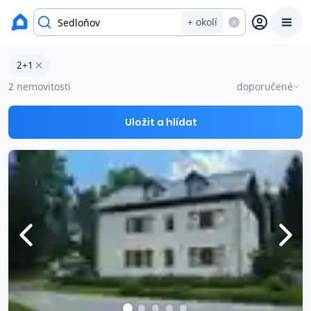
okres Rychnov nad Kněžnou
+ okolí
Byty 2+1 na prodej Sedloňov
2+1
Prodat
Koupit
Ceny
2 nemovitosti
doporučené
Prodej s Reas.cz
Uložit a hlídat
Chytrý odhad ceny
Ceny prodaných nemovitostí
Okamžitý výkup
Přehled realitních makléřů