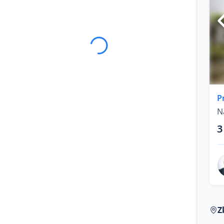
P
N
3
Z