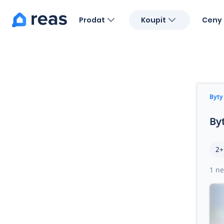
Prodat
Koupit
Ceny 
Blog
O nás
Kariéra
Kontakt
Byty
By
2+
1 ne