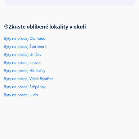
Co říkají naši zákazníci
Zkuste oblíbené lokality v okolí
Blog
O nás
Byty na prodej Olomouc
Kariéra
Kontakt
Byty na prodej Šternberk
Byty na prodej Uničov
Byty na prodej Litovel
Byty na prodej Hlubočky
Byty na prodej Velká Bystřice
Byty na prodej Štěpánov
Byty na prodej Lutín