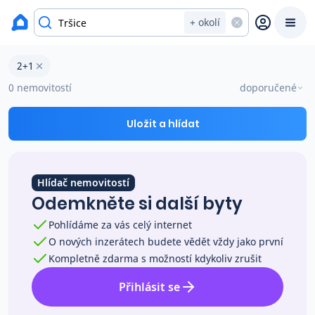
okres Olomouc
+ okolí
Byty 2+1 na prodej Tršice
2+1
Prodat
Koupit
Ceny
0 nemovitostí
doporučené
Prodej s Reas.cz
Uložit a hlídat
Chytrý odhad ceny
Hlídač nemovitostí
Odemkněte si další byty
Ceny prodaných nemovitostí
Pohlídáme za vás celý internet
O nových inzerátech budete vědět vždy jako první
Okamžitý výkup
Kompletně zdarma s možností kdykoliv zrušit
Přihlásit se
Přehled realitních makléřů