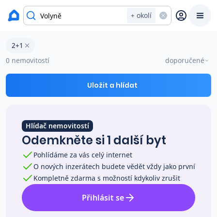
okres Strakonice
+ okolí
Byty 2+1 na prodej Volyně
2+1
Prodat
Koupit
Ceny
0 nemovitostí
doporučené
Prodej s Reas.cz
Uložit a hlídat
Chytrý odhad ceny
Hlídač nemovitostí
Odemkněte si 1 další byt
Ceny prodaných nemovitostí
Pohlídáme za vás celý internet
O nových inzerátech budete vědět vždy jako první
Okamžitý výkup
Kompletně zdarma s možností kdykoliv zrušit
Přihlásit se
Přehled realitních makléřů