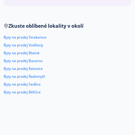
Co říkají naši zákazníci
Zkuste oblíbené lokality v okolí
Blog
O nás
Byty na prodej Strakonice
Kariéra
Kontakt
Byty na prodej Vodňany
Byty na prodej Blatná
Byty na prodej Bavorov
Byty na prodej Katovice
Byty na prodej Radomyšl
Byty na prodej Sedlice
Byty na prodej Bělčice