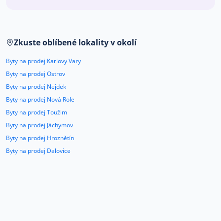
Co říkají naši zákazníci
Zkuste oblíbené lokality v okolí
Blog
O nás
Byty na prodej Karlovy Vary
Kariéra
Kontakt
Byty na prodej Ostrov
Byty na prodej Nejdek
Byty na prodej Nová Role
Byty na prodej Toužim
Byty na prodej Jáchymov
Byty na prodej Hroznětín
Byty na prodej Dalovice