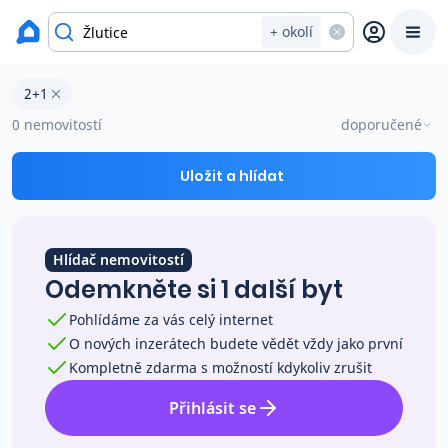
okres Karlovy Vary
+ okolí
Byty 2+1 na prodej Žlutice
2+1
Prodat
Koupit
Ceny
0 nemovitostí
doporučené
Prodej s Reas.cz
Uložit a hlídat
Chytrý odhad ceny
Hlídač nemovitostí
Odemkněte si 1 další byt
Ceny prodaných nemovitostí
Pohlídáme za vás celý internet
O nových inzerátech budete vědět vždy jako první
Okamžitý výkup
Kompletně zdarma s možností kdykoliv zrušit
Přihlásit se
Přehled realitních makléřů