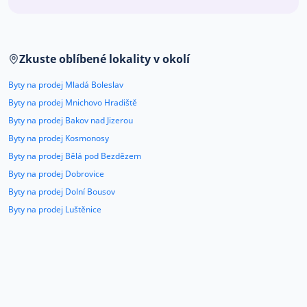
Co říkají naši zákazníci
Zkuste oblíbené lokality v okolí
Blog
O nás
Byty na prodej Mladá Boleslav
Kariéra
Kontakt
Byty na prodej Mnichovo Hradiště
Byty na prodej Bakov nad Jizerou
Byty na prodej Kosmonosy
Byty na prodej Bělá pod Bezdězem
Byty na prodej Dobrovice
Byty na prodej Dolní Bousov
Byty na prodej Luštěnice