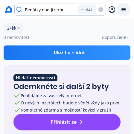
okres Mladá Boleslav
+ okolí
Byty 2+kk na prodej Benátky nad Jizerou
2+kk
Prodat
Koupit
Ceny
0 nemovitostí
doporučené
Prodej s Reas.cz
Uložit a hlídat
Chytrý odhad ceny
Hlídač nemovitostí
Odemkněte si další 2 byty
Ceny prodaných nemovitostí
Pohlídáme za vás celý internet
O nových inzerátech budete vědět vždy jako první
Okamžitý výkup
Kompletně zdarma s možností kdykoliv zrušit
Přihlásit se
Přehled realitních makléřů