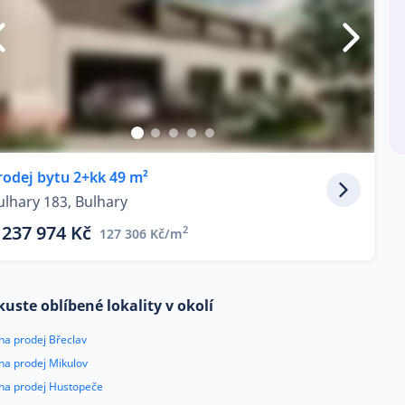
rodej bytu 2+kk 49 m²
ulhary 183, Bulhary
 237 974 Kč
2
127 306 Kč/m
kuste oblíbené lokality v okolí
na prodej Břeclav
na prodej Mikulov
 na prodej Hustopeče