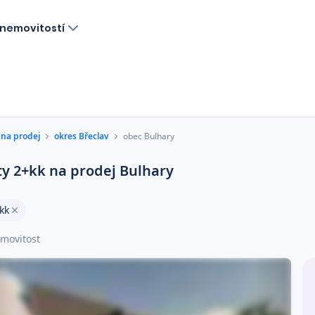
nemovitostí
 na prodej
okres Břeclav
obec Bulhary
ty 2+kk na prodej Bulhary
kk
movitost