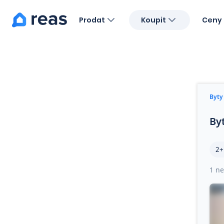
Prodat
Koupit
Ceny 
Blog
O nás
Kariéra
Kontakt
Byty
By
2+
1 ne