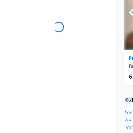
P
B
6
Z
Byty 
Byty 
Byty