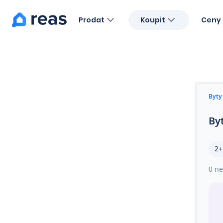
Prodat
Koupit
Ceny 
Blog
O nás
Kariéra
Kontakt
Byty
By
2+
0 ne