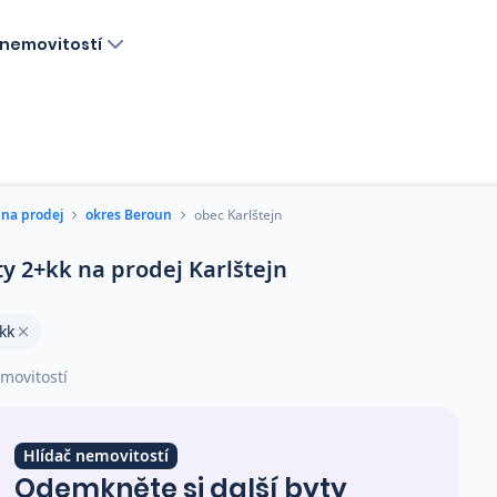
nemovitostí
 na prodej
okres Beroun
obec Karlštejn
ty 2+kk na prodej Karlštejn
kk
movitostí
Hlídač nemovitostí
Odemkněte si další byty