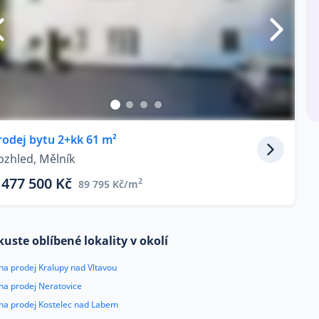
rodej bytu 2+kk 61 m²
ozhled, Mělník
 477 500 Kč
2
89 795 Kč/m
kuste oblíbené lokality v okolí
na prodej Kralupy nad Vltavou
na prodej Neratovice
 na prodej Kostelec nad Labem