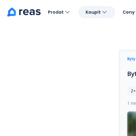
Prodat
Koupit
Ceny 
Blog
O nás
Kariéra
Kontakt
Byty
By
2+
1 ne