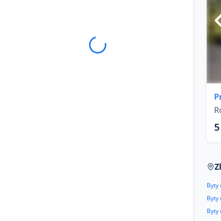
P
R
5
Z
Byty 
Byty 
Byty