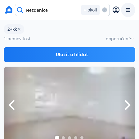
okres Uherské Hradiště
+ okolí
Byty 2+kk na prodej Nezdenice
2+kk
Prodat
Koupit
Ceny
1 nemovitost
doporučené
Prodej s Reas.cz
Uložit a hlídat
Chytrý odhad ceny
Ceny prodaných nemovitostí
Okamžitý výkup
Přehled realitních makléřů