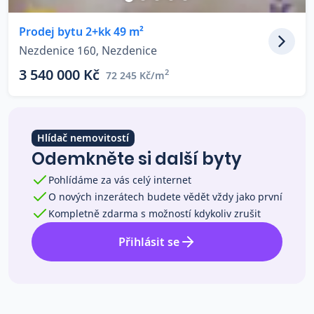
Co říkají naši zákazníci
Prodej bytu 2+kk 49 m²
Nezdenice 160, Nezdenice
Blog
3 540 000 Kč
2
72 245 Kč/m
O nás
Kariéra
Kontakt
Hlídač nemovitostí
Odemkněte si další byty
Pohlídáme za vás celý internet
O nových inzerátech budete vědět vždy jako první
Kompletně zdarma s možností kdykoliv zrušit
Přihlásit se