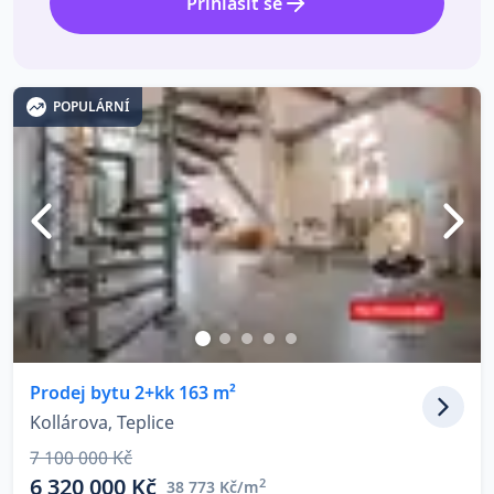
Přihlásit se
POPULÁRNÍ
Prodej bytu 2+kk 163 m²
Kollárova, Teplice
7 100 000 Kč
6 320 000 Kč
2
38 773 Kč/m