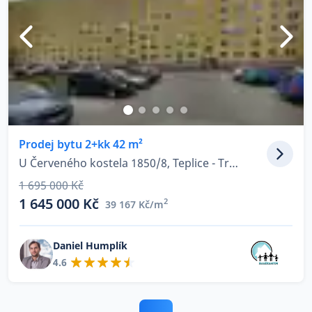
Prodej bytu 2+kk 42 m²
U Červeného kostela 1850/8, Teplice - Trnovany
1 695 000 Kč
1 645 000 Kč
2
39 167 Kč/m
Daniel Humplík
4.6