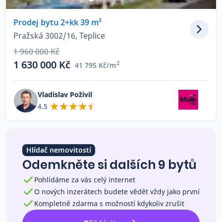
Co říkají naši zákazníci
Prodej bytu 2+kk 39 m²
Pražská 3002/16, Teplice
Blog
1 960 000 Kč
O nás
1 630 000 Kč
2
41 795 Kč/m
Kariéra
Kontakt
Vladislav Poživil
4.5
Hlídač nemovitostí
Odemkněte si dalších 9 bytů
Pohlídáme za vás celý internet
O nových inzerátech budete vědět vždy jako první
Kompletně zdarma s možností kdykoliv zrušit