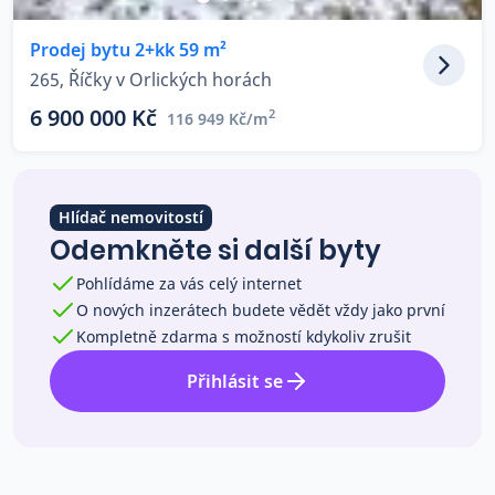
Co říkají naši zákazníci
Prodej bytu 2+kk 59 m²
265, Říčky v Orlických horách
Blog
6 900 000 Kč
2
116 949 Kč/m
O nás
Kariéra
Kontakt
Hlídač nemovitostí
Odemkněte si další byty
Pohlídáme za vás celý internet
O nových inzerátech budete vědět vždy jako první
Kompletně zdarma s možností kdykoliv zrušit
Přihlásit se