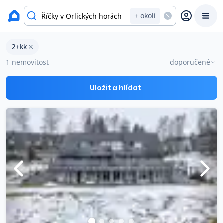
okres Rychnov nad Kněžnou
+ okolí
Byty 2+kk na prodej Říčky v Orlických horách
2+kk
Prodat
Koupit
Ceny
1 nemovitost
doporučené
Prodej s Reas.cz
Uložit a hlídat
Chytrý odhad ceny
Ceny prodaných nemovitostí
Okamžitý výkup
Přehled realitních makléřů