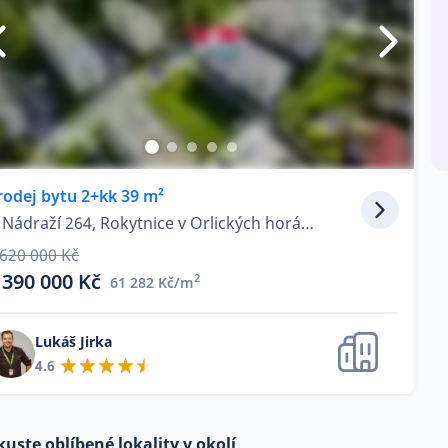
rodej bytu 2+kk 39 m²
U Nádraží 264, Rokytnice v Orlických horách
 620 000 Kč
 390 000 Kč
2
61 282 Kč/m
Lukáš Jirka
4.6
kuste oblíbené lokality v okolí