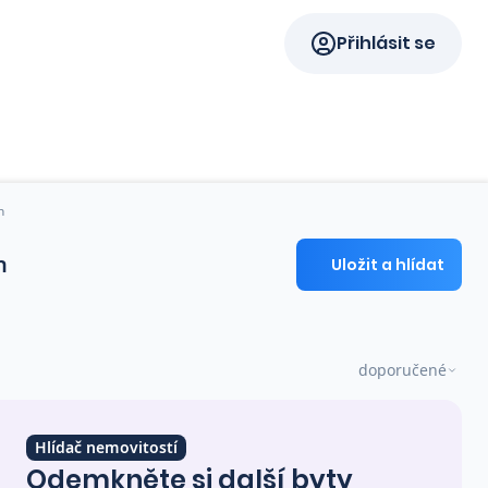
Přihlásit se
h
h
Uložit a hlídat
doporučené
Hlídač nemovitostí
Odemkněte si další byty