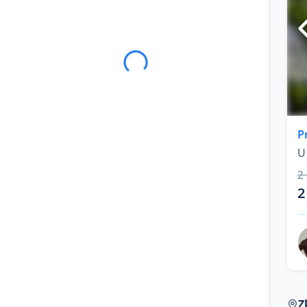
P
2
2
Z