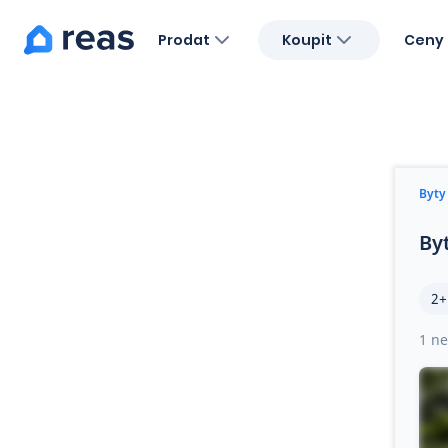
Prodat
Koupit
Ceny 
Blog
O nás
Kariéra
Kontakt
Byty
By
2+
1 ne