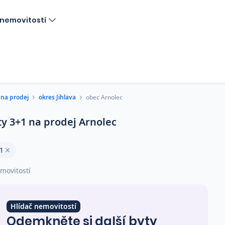
nemovitostí
 na prodej
okres Jihlava
obec Arnolec
ty 3+1 na prodej Arnolec
1
movitostí
Hlídač nemovitostí
Odemkněte si další byty