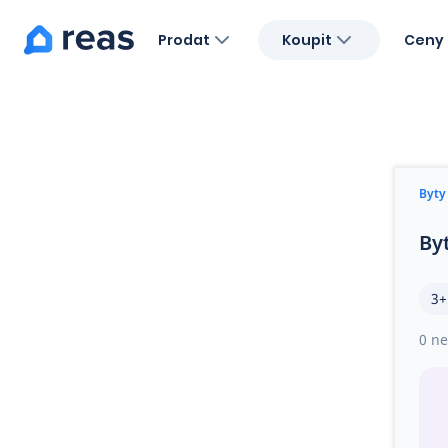
Prodat
Koupit
Ceny 
Blog
O nás
Kariéra
Kontakt
Byty
By
3+
0 ne