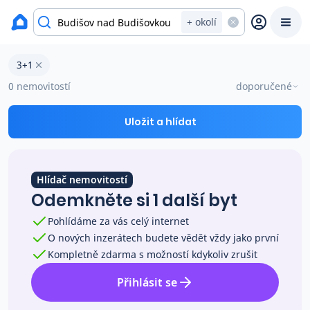
okres Opava
+ okolí
Byty 3+1 na prodej Budišov nad Budišovkou
3+1
Prodat
Koupit
Ceny
0 nemovitostí
doporučené
Prodej s Reas.cz
Uložit a hlídat
Chytrý odhad ceny
Hlídač nemovitostí
Odemkněte si 1 další byt
Ceny prodaných nemovitostí
Pohlídáme za vás celý internet
O nových inzerátech budete vědět vždy jako první
Okamžitý výkup
Kompletně zdarma s možností kdykoliv zrušit
Přihlásit se
Přehled realitních makléřů