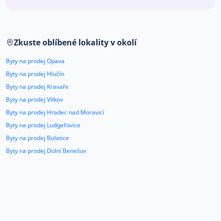
Co říkají naši zákazníci
Zkuste oblíbené lokality v okolí
Blog
O nás
Byty na prodej Opava
Kariéra
Kontakt
Byty na prodej Hlučín
Byty na prodej Kravaře
Byty na prodej Vítkov
Byty na prodej Hradec nad Moravicí
Byty na prodej Ludgeřovice
Byty na prodej Bolatice
Byty na prodej Dolní Benešov