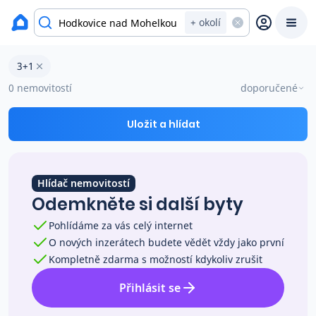
okres Liberec
+ okolí
Byty 3+1 na prodej Hodkovice nad Mohelkou
3+1
Prodat
Koupit
Ceny
0 nemovitostí
doporučené
Prodej s Reas.cz
Uložit a hlídat
Chytrý odhad ceny
Hlídač nemovitostí
Odemkněte si další byty
Ceny prodaných nemovitostí
Pohlídáme za vás celý internet
O nových inzerátech budete vědět vždy jako první
Okamžitý výkup
Kompletně zdarma s možností kdykoliv zrušit
Přihlásit se
Přehled realitních makléřů