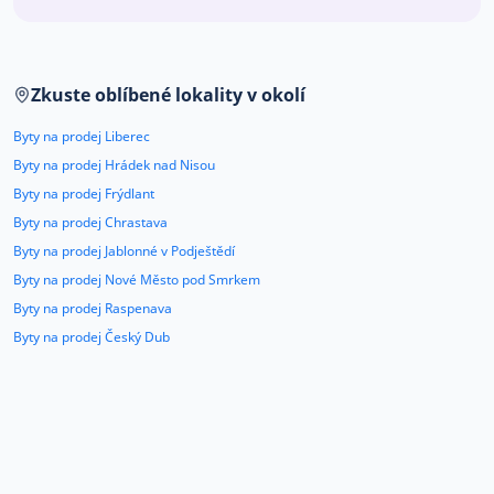
Co říkají naši zákazníci
Zkuste oblíbené lokality v okolí
Blog
O nás
Byty na prodej Liberec
Kariéra
Kontakt
Byty na prodej Hrádek nad Nisou
Byty na prodej Frýdlant
Byty na prodej Chrastava
Byty na prodej Jablonné v Podještědí
Byty na prodej Nové Město pod Smrkem
Byty na prodej Raspenava
Byty na prodej Český Dub