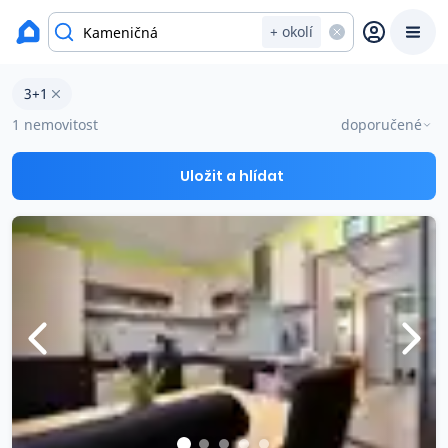
okres Ústí nad Orlicí
+ okolí
Byty 3+1 na prodej Kameničná
3+1
Prodat
Koupit
Ceny
1 nemovitost
doporučené
Prodej s Reas.cz
Uložit a hlídat
Chytrý odhad ceny
Ceny prodaných nemovitostí
Okamžitý výkup
Přehled realitních makléřů