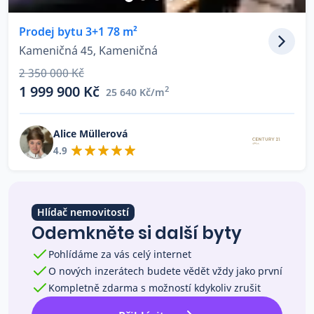
Co říkají naši zákazníci
Prodej bytu 3+1 78 m²
Kameničná 45, Kameničná
Blog
2 350 000 Kč
O nás
1 999 900 Kč
2
25 640 Kč/m
Kariéra
Kontakt
Alice Müllerová
4.9
Hlídač nemovitostí
Odemkněte si další byty
Pohlídáme za vás celý internet
O nových inzerátech budete vědět vždy jako první
Kompletně zdarma s možností kdykoliv zrušit