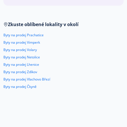
Co říkají naši zákazníci
Zkuste oblíbené lokality v okolí
Blog
O nás
Byty na prodej Prachatice
Kariéra
Kontakt
Byty na prodej Vimperk
Byty na prodej Volary
Byty na prodej Netolice
Byty na prodej Lhenice
Byty na prodej Zdíkov
Byty na prodej Vlachovo Březí
Byty na prodej Čkyně