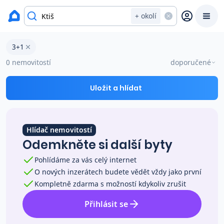
okres Prachatice
+ okolí
Byty 3+1 na prodej Ktiš
3+1
Prodat
Koupit
Ceny
0 nemovitostí
doporučené
Prodej s Reas.cz
Uložit a hlídat
Chytrý odhad ceny
Hlídač nemovitostí
Odemkněte si další byty
Ceny prodaných nemovitostí
Pohlídáme za vás celý internet
O nových inzerátech budete vědět vždy jako první
Okamžitý výkup
Kompletně zdarma s možností kdykoliv zrušit
Přihlásit se
Přehled realitních makléřů