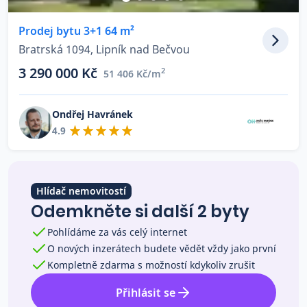
Co říkají naši zákazníci
Prodej bytu 3+1 64 m²
Bratrská 1094, Lipník nad Bečvou
Blog
3 290 000 Kč
2
51 406 Kč/m
O nás
Kariéra
Kontakt
Ondřej Havránek
4.9
Hlídač nemovitostí
Odemkněte si další 2 byty
Pohlídáme za vás celý internet
O nových inzerátech budete vědět vždy jako první
Kompletně zdarma s možností kdykoliv zrušit
Přihlásit se