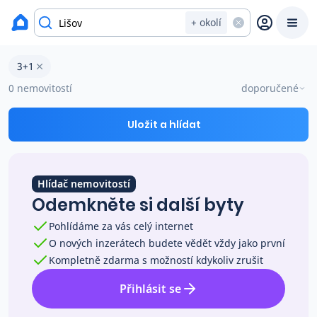
okres České Budějovice
+ okolí
Byty 3+1 na prodej Lišov
3+1
Prodat
Koupit
Ceny
0 nemovitostí
doporučené
Prodej s Reas.cz
Uložit a hlídat
Chytrý odhad ceny
Hlídač nemovitostí
Odemkněte si další byty
Ceny prodaných nemovitostí
Pohlídáme za vás celý internet
O nových inzerátech budete vědět vždy jako první
Okamžitý výkup
Kompletně zdarma s možností kdykoliv zrušit
Přihlásit se
Přehled realitních makléřů