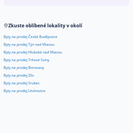
Co říkají naši zákazníci
Zkuste oblíbené lokality v okolí
Blog
O nás
Byty na prodej České Budějovice
Kariéra
Kontakt
Byty na prodej Týn nad Vltavou
Byty na prodej Hluboká nad Vltavou
Byty na prodej Trhové Sviny
Byty na prodej Borovany
Byty na prodej Zliv
Byty na prodej Srubec
Byty na prodej Litvínovice