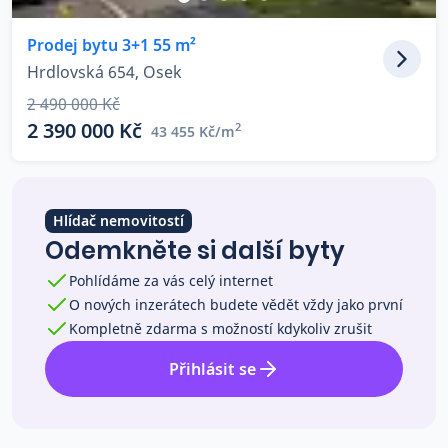
Co říkají naši zákazníci
Prodej bytu 3+1 55 m²
Hrdlovská 654, Osek
Blog
2 490 000 Kč
O nás
2 390 000 Kč
2
43 455 Kč/m
Kariéra
Kontakt
Hlídač nemovitostí
Odemkněte si další byty
Pohlídáme za vás celý internet
O nových inzerátech budete vědět vždy jako první
Kompletně zdarma s možností kdykoliv zrušit
Přihlásit se