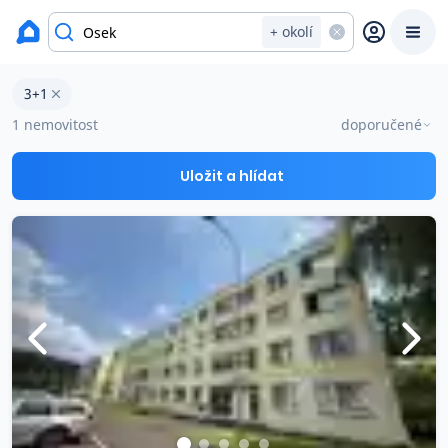
okres Teplice
+ okolí
Byty 3+1 na prodej Osek
3+1
Prodat
Koupit
Ceny
1 nemovitost
doporučené
Prodej s Reas.cz
Uložit a hlídat
Chytrý odhad ceny
Ceny prodaných nemovitostí
Okamžitý výkup
Přehled realitních makléřů