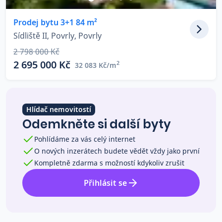
Co říkají naši zákazníci
Prodej bytu 3+1 84 m²
Sídliště II, Povrly, Povrly
Blog
2 798 000 Kč
O nás
2 695 000 Kč
2
32 083 Kč/m
Kariéra
Kontakt
Hlídač nemovitostí
Odemkněte si další byty
Pohlídáme za vás celý internet
O nových inzerátech budete vědět vždy jako první
Kompletně zdarma s možností kdykoliv zrušit
Přihlásit se