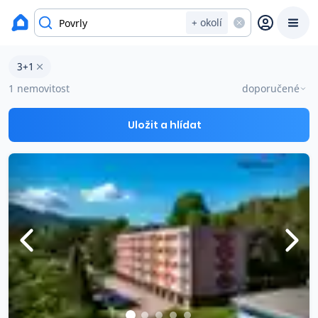
okres Ústí nad Labem
+ okolí
Byty 3+1 na prodej Povrly
3+1
Prodat
Koupit
Ceny
1 nemovitost
doporučené
Prodej s Reas.cz
Uložit a hlídat
Chytrý odhad ceny
Ceny prodaných nemovitostí
Okamžitý výkup
Přehled realitních makléřů