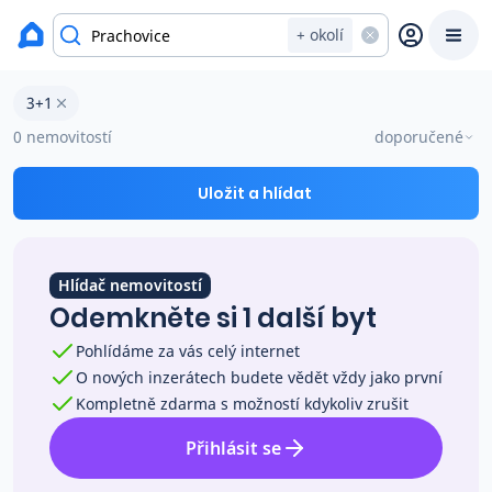
okres Chrudim
+ okolí
Byty 3+1 na prodej Prachovice
3+1
Prodat
Koupit
Ceny
0 nemovitostí
doporučené
Prodej s Reas.cz
Uložit a hlídat
Chytrý odhad ceny
Hlídač nemovitostí
Odemkněte si 1 další byt
Ceny prodaných nemovitostí
Pohlídáme za vás celý internet
O nových inzerátech budete vědět vždy jako první
Okamžitý výkup
Kompletně zdarma s možností kdykoliv zrušit
Přihlásit se
Přehled realitních makléřů