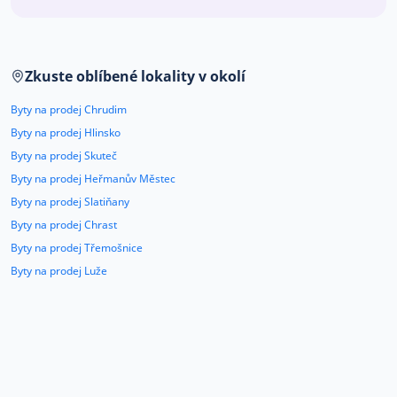
Co říkají naši zákazníci
Zkuste oblíbené lokality v okolí
Blog
O nás
Byty na prodej Chrudim
Kariéra
Kontakt
Byty na prodej Hlinsko
Byty na prodej Skuteč
Byty na prodej Heřmanův Městec
Byty na prodej Slatiňany
Byty na prodej Chrast
Byty na prodej Třemošnice
Byty na prodej Luže