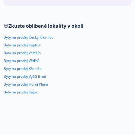
Co říkají naši zákazníci
Zkuste oblíbené lokality v okolí
Blog
O nás
Byty na prodej Český Krumlov
Kariéra
Kontakt
Byty na prodej Kaplice
Byty na prodej Velešín
Byty na prodej Větřní
Byty na prodej Křemže
Byty na prodej Vyšší Brod
Byty na prodej Horní Planá
Byty na prodej Kájov