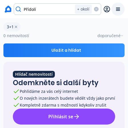
okres Český Krumlov
+ okolí
Byty 3+1 na prodej Přídolí
3+1
Prodat
Koupit
Ceny
0 nemovitostí
doporučené
Prodej s Reas.cz
Uložit a hlídat
Chytrý odhad ceny
Hlídač nemovitostí
Odemkněte si další byty
Ceny prodaných nemovitostí
Pohlídáme za vás celý internet
O nových inzerátech budete vědět vždy jako první
Okamžitý výkup
Kompletně zdarma s možností kdykoliv zrušit
Přihlásit se
Přehled realitních makléřů