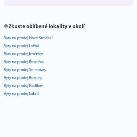
Co říkají naši zákazníci
Zkuste oblíbené lokality v okolí
Blog
O nás
Byty na prodej Nové Strašecí
Kariéra
Kontakt
Byty na prodej Lužná
Byty na prodej Jesenice
Byty na prodej Řevničov
Byty na prodej Senomaty
Byty na prodej Roztoky
Byty na prodej Pavlíkov
Byty na prodej Lubná