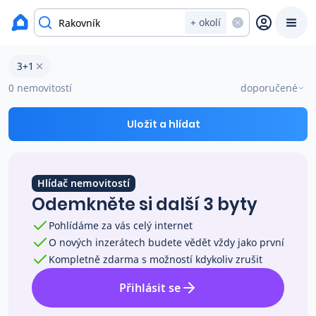
okres Rakovník
+ okolí
Byty 3+1 na prodej Rakovník
3+1
Prodat
Koupit
Ceny
0 nemovitostí
doporučené
Prodej s Reas.cz
Uložit a hlídat
Chytrý odhad ceny
Hlídač nemovitostí
Odemkněte si další 3 byty
Ceny prodaných nemovitostí
Pohlídáme za vás celý internet
O nových inzerátech budete vědět vždy jako první
Okamžitý výkup
Kompletně zdarma s možností kdykoliv zrušit
Přihlásit se
Přehled realitních makléřů