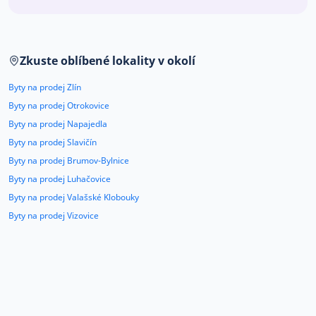
Co říkají naši zákazníci
Zkuste oblíbené lokality v okolí
Blog
O nás
Byty na prodej Zlín
Kariéra
Kontakt
Byty na prodej Otrokovice
Byty na prodej Napajedla
Byty na prodej Slavičín
Byty na prodej Brumov-Bylnice
Byty na prodej Luhačovice
Byty na prodej Valašské Klobouky
Byty na prodej Vizovice