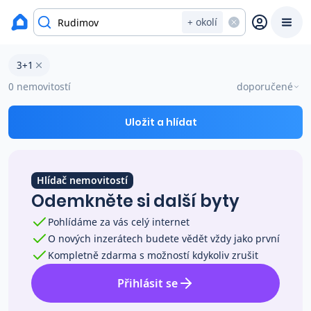
okres Zlín
+ okolí
Byty 3+1 na prodej Rudimov
3+1
Prodat
Koupit
Ceny
0 nemovitostí
doporučené
Prodej s Reas.cz
Uložit a hlídat
Chytrý odhad ceny
Hlídač nemovitostí
Odemkněte si další byty
Ceny prodaných nemovitostí
Pohlídáme za vás celý internet
O nových inzerátech budete vědět vždy jako první
Okamžitý výkup
Kompletně zdarma s možností kdykoliv zrušit
Přihlásit se
Přehled realitních makléřů