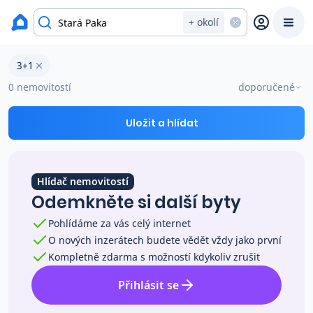
okres Jičín
+ okolí
Byty 3+1 na prodej Stará Paka
3+1
Prodat
Koupit
Ceny
0 nemovitostí
doporučené
Prodej s Reas.cz
Uložit a hlídat
Chytrý odhad ceny
Hlídač nemovitostí
Odemkněte si další byty
Ceny prodaných nemovitostí
Pohlídáme za vás celý internet
O nových inzerátech budete vědět vždy jako první
Okamžitý výkup
Kompletně zdarma s možností kdykoliv zrušit
Přihlásit se
Přehled realitních makléřů