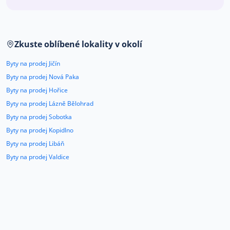
Co říkají naši zákazníci
Zkuste oblíbené lokality v okolí
Blog
O nás
Byty na prodej Jičín
Kariéra
Kontakt
Byty na prodej Nová Paka
Byty na prodej Hořice
Byty na prodej Lázně Bělohrad
Byty na prodej Sobotka
Byty na prodej Kopidlno
Byty na prodej Libáň
Byty na prodej Valdice