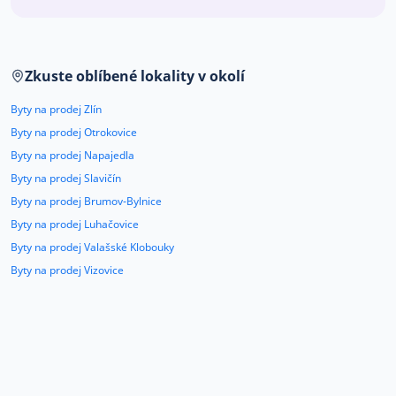
Co říkají naši zákazníci
Zkuste oblíbené lokality v okolí
Blog
O nás
Byty na prodej Zlín
Kariéra
Kontakt
Byty na prodej Otrokovice
Byty na prodej Napajedla
Byty na prodej Slavičín
Byty na prodej Brumov-Bylnice
Byty na prodej Luhačovice
Byty na prodej Valašské Klobouky
Byty na prodej Vizovice