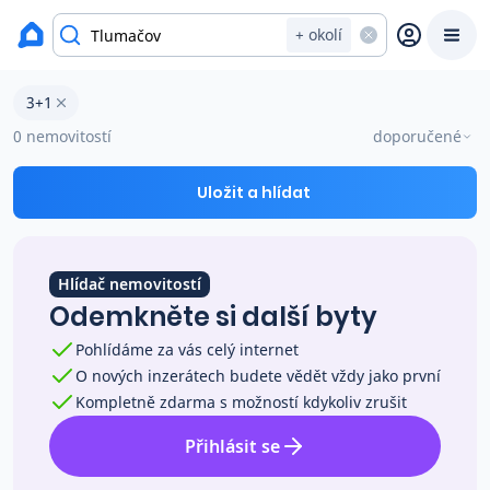
okres Zlín
+ okolí
Byty 3+1 na prodej Tlumačov
3+1
Prodat
Koupit
Ceny
0 nemovitostí
doporučené
Prodej s Reas.cz
Uložit a hlídat
Chytrý odhad ceny
Hlídač nemovitostí
Odemkněte si další byty
Ceny prodaných nemovitostí
Pohlídáme za vás celý internet
O nových inzerátech budete vědět vždy jako první
Okamžitý výkup
Kompletně zdarma s možností kdykoliv zrušit
Přihlásit se
Přehled realitních makléřů