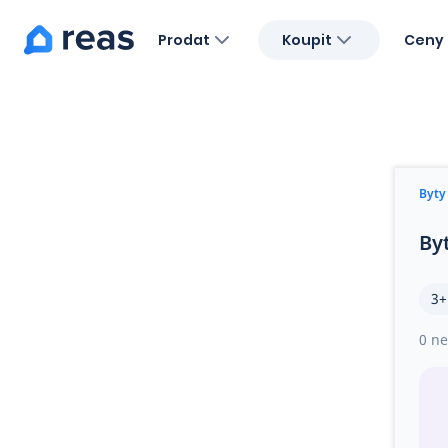
Prodat
Koupit
Ceny 
Blog
O nás
Kariéra
Kontakt
Byty
By
3+
0 ne