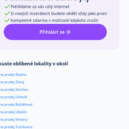
Pohlídáme za vás celý internet
O nových inzerátech budete vědět vždy jako první
Kompletně zdarma s možností kdykoliv zrušit
Přihlásit se
kuste oblíbené lokality v okolí
na prodej Kladno
na prodej Slaný
na prodej Stochov
 na prodej Unhošť
 na prodej Buštěhrad
na prodej Libušín
na prodej Velvary
na prodej Tuchlovice