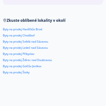
Co říkají naši zákazníci
Zkuste oblíbené lokality v okolí
Blog
O nás
Byty na prodej Havlíčkův Brod
Kariéra
Kontakt
Byty na prodej Chotěboř
Byty na prodej Světlá nad Sázavou
Byty na prodej Ledeč nad Sázavou
Byty na prodej Přibyslav
Byty na prodej Ždírec nad Doubravou
Byty na prodej Golčův Jeníkov
Byty na prodej Štoky