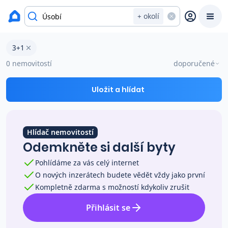
okres Havlíčkův Brod
+ okolí
Byty 3+1 na prodej Úsobí
3+1
Prodat
Koupit
Ceny
0 nemovitostí
doporučené
Prodej s Reas.cz
Uložit a hlídat
Chytrý odhad ceny
Hlídač nemovitostí
Odemkněte si další byty
Ceny prodaných nemovitostí
Pohlídáme za vás celý internet
O nových inzerátech budete vědět vždy jako první
Okamžitý výkup
Kompletně zdarma s možností kdykoliv zrušit
Přihlásit se
Přehled realitních makléřů