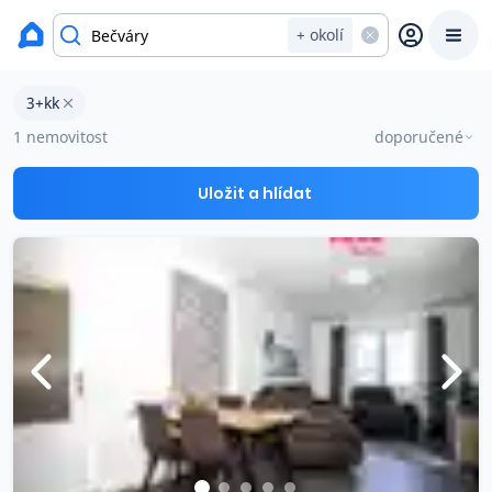
okres Kolín
+ okolí
Byty 3+kk na prodej Bečváry
3+kk
Prodat
Koupit
Ceny
1 nemovitost
doporučené
Prodej s Reas.cz
Uložit a hlídat
Chytrý odhad ceny
Ceny prodaných nemovitostí
Okamžitý výkup
Přehled realitních makléřů