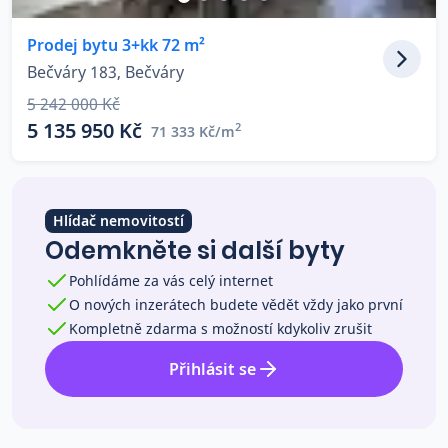
Co říkají naši zákazníci
Prodej bytu 3+kk 72 m²
Bečváry 183, Bečváry
Blog
5 242 000 Kč
O nás
5 135 950 Kč
2
71 333 Kč/m
Kariéra
Kontakt
Hlídač nemovitostí
Odemkněte si další byty
Pohlídáme za vás celý internet
O nových inzerátech budete vědět vždy jako první
Kompletně zdarma s možností kdykoliv zrušit
Přihlásit se