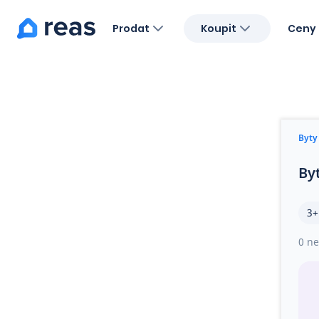
Prodat
Koupit
Ceny 
Blog
O nás
Kariéra
Kontakt
Byty
By
3+
0 ne