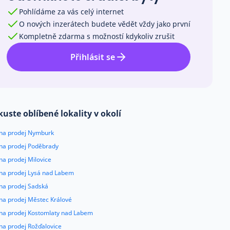
Pohlídáme za vás celý internet
O nových inzerátech budete vědět vždy jako první
Kompletně zdarma s možností kdykoliv zrušit
Přihlásit se
kuste oblíbené lokality v okolí
 na prodej Nymburk
 na prodej Poděbrady
na prodej Milovice
 na prodej Lysá nad Labem
 na prodej Sadská
 na prodej Městec Králové
 na prodej Kostomlaty nad Labem
na prodej Rožďalovice