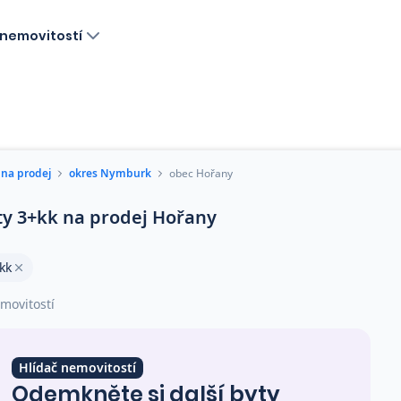
nemovitostí
 na prodej
okres Nymburk
obec Hořany
ty 3+kk na prodej Hořany
kk
movitostí
Hlídač nemovitostí
Odemkněte si další byty