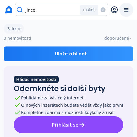
okres Příbram
+ okolí
Byty 3+kk na prodej Jince
3+kk
Prodat
Koupit
Ceny
0 nemovitostí
doporučené
Prodej s Reas.cz
Uložit a hlídat
Chytrý odhad ceny
Hlídač nemovitostí
Odemkněte si další byty
Ceny prodaných nemovitostí
Pohlídáme za vás celý internet
O nových inzerátech budete vědět vždy jako první
Okamžitý výkup
Kompletně zdarma s možností kdykoliv zrušit
Přihlásit se
Přehled realitních makléřů