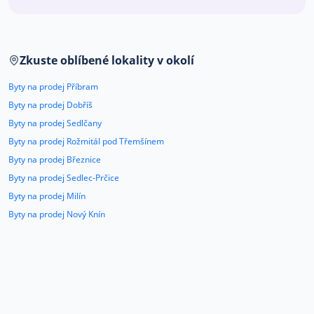
Co říkají naši zákazníci
Zkuste oblíbené lokality v okolí
Blog
O nás
Byty na prodej Příbram
Kariéra
Kontakt
Byty na prodej Dobříš
Byty na prodej Sedlčany
Byty na prodej Rožmitál pod Třemšínem
Byty na prodej Březnice
Byty na prodej Sedlec-Prčice
Byty na prodej Milín
Byty na prodej Nový Knín