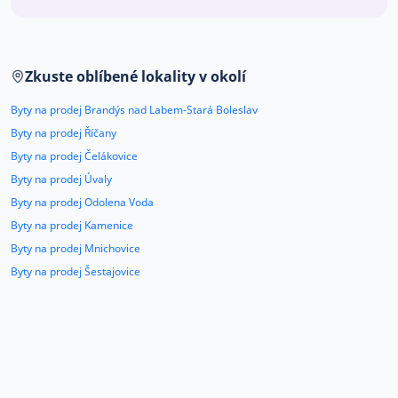
Co říkají naši zákazníci
Zkuste oblíbené lokality v okolí
Blog
O nás
Byty na prodej Brandýs nad Labem-Stará Boleslav
Kariéra
Kontakt
Byty na prodej Říčany
Byty na prodej Čelákovice
Byty na prodej Úvaly
Byty na prodej Odolena Voda
Byty na prodej Kamenice
Byty na prodej Mnichovice
Byty na prodej Šestajovice