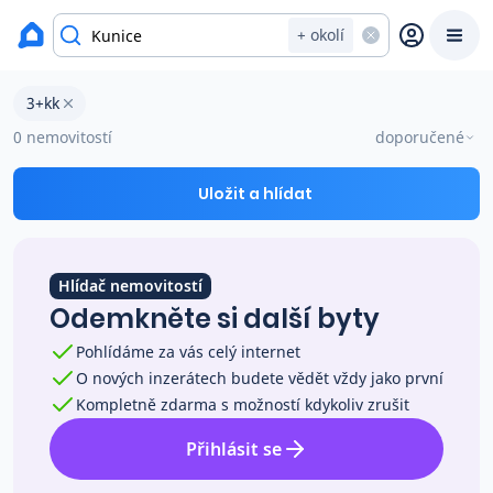
okres Praha-východ
+ okolí
Byty 3+kk na prodej Kunice
3+kk
Prodat
Koupit
Ceny
0 nemovitostí
doporučené
Prodej s Reas.cz
Uložit a hlídat
Chytrý odhad ceny
Hlídač nemovitostí
Odemkněte si další byty
Ceny prodaných nemovitostí
Pohlídáme za vás celý internet
O nových inzerátech budete vědět vždy jako první
Okamžitý výkup
Kompletně zdarma s možností kdykoliv zrušit
Přihlásit se
Přehled realitních makléřů