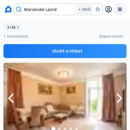
okres Cheb
+ okolí
Byty 3+kk na prodej Mariánské Lázně
3+kk
Prodat
Koupit
Ceny
1 nemovitost
doporučené
Prodej s Reas.cz
Uložit a hlídat
Chytrý odhad ceny
Ceny prodaných nemovitostí
Okamžitý výkup
Přehled realitních makléřů