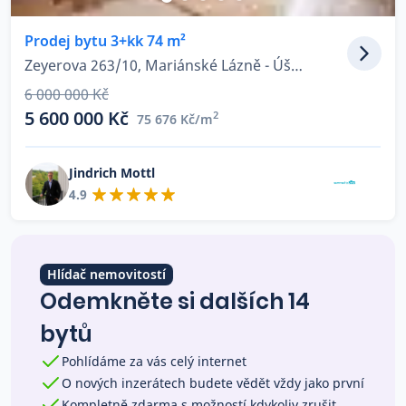
Co říkají naši zákazníci
Prodej bytu 3+kk 74 m²
Zeyerova 263/10, Mariánské Lázně - Úšovice
Blog
6 000 000 Kč
O nás
5 600 000 Kč
2
75 676 Kč/m
Kariéra
Kontakt
Jindrich Mottl
4.9
Hlídač nemovitostí
Odemkněte si dalších 14
bytů
Pohlídáme za vás celý internet
O nových inzerátech budete vědět vždy jako první
Kompletně zdarma s možností kdykoliv zrušit