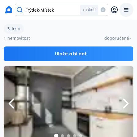
Byty na prodej
+ okolí
Byty 3+kk na prodej v okresu Frýdek-Místek
3+kk
Prodat
Koupit
Ceny
1 nemovitost
doporučené
Prodej s Reas.cz
Uložit a hlídat
Chytrý odhad ceny
Ceny prodaných nemovitostí
Okamžitý výkup
Přehled realitních makléřů