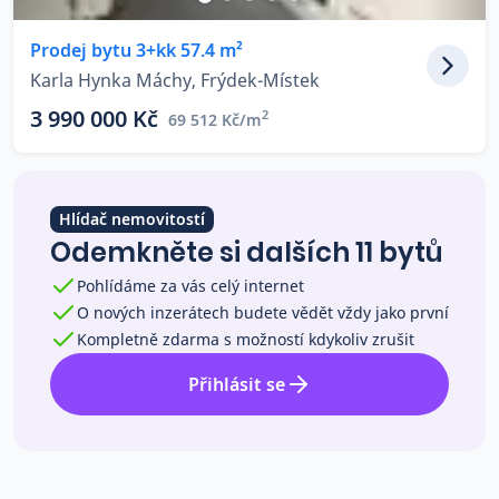
Co říkají naši zákazníci
Prodej bytu 3+kk 57.4 m²
Karla Hynka Máchy, Frýdek-Místek
Blog
3 990 000 Kč
2
69 512 Kč/m
O nás
Kariéra
Kontakt
Hlídač nemovitostí
Odemkněte si dalších 11 bytů
Pohlídáme za vás celý internet
O nových inzerátech budete vědět vždy jako první
Kompletně zdarma s možností kdykoliv zrušit
Přihlásit se